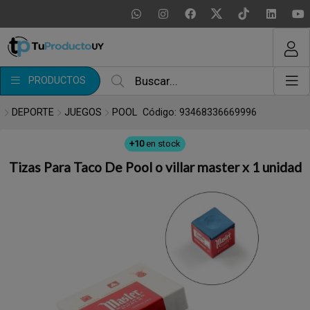
MI COMPRA
¿Tienes cupón de descuento?
PRODUCTOS
Aplicar
DEPORTE
JUEGOS
POOL
Código: 93468336669996
+10
en stock
Tizas Para Taco De Pool o villar master x 1 unidad