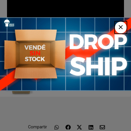
Vistas recientes
Tizas Para Taco De Pool o villar master x 1
unidad
$U 49
Compartir