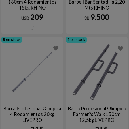
180cm 4 Rodamientos
Barbell Bar Sentadilla 2,20
15kg RHINO
Mts RHINO
209
9.500
USD
$U
Plata
3
en stock
1
en stock
Barra Profesional Olimpica
Barra Profesional Olimpica
4 Rodamientos 20kg
Farmer?s Walk 150cm
LIVEPRO
12,5kg LIVEPRO