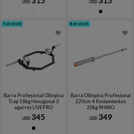
315
315
USD
USD
Plata
Negro
1
en stock
6
en stock
Barra Profesional Olímpica
Barra Olímpica Profesional
Trap 18kg Hexagonal 3
220cm 4 Rodamientos
agarres LIVEPRO
20kg RHINO
345
349
USD
USD
Negro
Plata