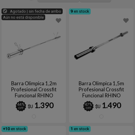
Agotado | sin fecha de arribo
9
en stock
Aún no está disponible
Barra Olimpica 1,2m
Barra Olimpica 1,5m
Profesional Crossfit
Profesional Crossfit
Funcional RHINO
Funcional RHINO
1.390
1.490
44
%
47
%
$U
$U
OFF
OFF
Plata
Plata
+10
en stock
1
en stock