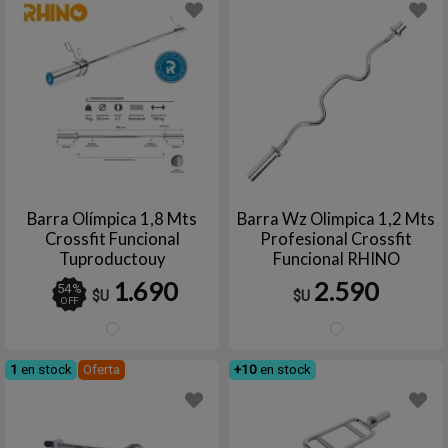
Barra Olímpica 1,8 Mts
Barra Wz Olimpica 1,2 Mts
Crossfit Funcional
Profesional Crossfit
Tuproductouy
Funcional RHINO
1.690
2.590
54
%
$U
$U
OFF
Plata
Plata
1
en stock
Oferta
+10
en stock