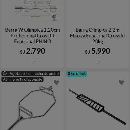
Barra W Olimpica 1,20cm
Barra Olímpica 2,2m
Profesional Crossfit
Maciza Funcional Crossfit
Funcional RHINO
20kg
2.790
5.990
$U
$U
Plata
Plata
Agotado | sin fecha de arribo
3
en stock
Aún no está disponible