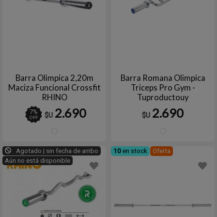
Barra Olimpica 2,20m
Barra Romana Olimpica
Maciza Funcional Crossfit
Triceps Pro Gym -
RHINO
Tuproductouy
2.690
2.690
7
%
$U
$U
OFF
Plata
Plata
Agotado | sin fecha de arribo
10
en stock
Oferta
Aún no está disponible