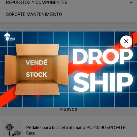
REPUESTOS Y COMPONENTES
SOPORTE MANTENIMIENTO
Más vendidos
Parches Reparación Bicicleta x 48 + Solución Calidad
SUMART TOOLS
Kit de Reparación Cámara Pinchazo Bicicleta Parche
Completo SUMART TOOLS
Nuevos
Pedales para bicicleta Shimano PD-M540 SPD MTB
Race