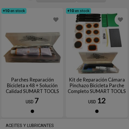
+10
en stock
+10
en stock
Parches Reparación
Kit de Reparación Cámara
Bicicleta x 48 + Solución
Pinchazo Bicicleta Parche
Calidad SUMART TOOLS
Completo SUMART TOOLS
7
12
USD
USD
Negro
Negro
ACEITES Y LUBRICANTES