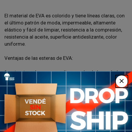
El material de EVA es colorido y tiene líneas claras, con
el último patrón de moda, impermeable, altamente
elástico y fácil de limpiar, resistencia a la compresión,
resistencia al aceite, superficie antideslizante, color
uniforme.
Ventajas de las esteras de EVA:
1. estructura de espuma ealing, prueba de humedad, a
prueba de agua.
2. Buena resistencia a la corrosión y no es fácilmente
corroído por químicos
3. Buena función amortiguadora , aislamiento acústico
4.G ood rendimiento de aislamiento térmico