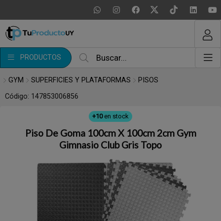
MI COMPRA
¿Tienes cupón de descuento?
PRODUCTOS
Aplicar
GYM
SUPERFICIES Y PLATAFORMAS
PISOS
Código: 147853006856
+10
en stock
Piso De Goma 100cm X 100cm 2cm Gym
Gimnasio Club Gris Topo