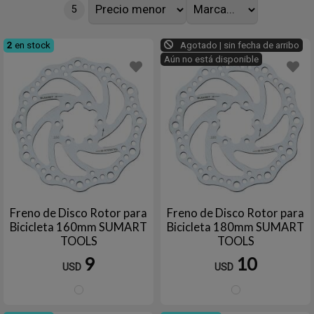
5
2
en stock
Agotado | sin fecha de arribo
Aún no está disponible
Freno de Disco Rotor para
Freno de Disco Rotor para
Bicicleta 160mm SUMART
Bicicleta 180mm SUMART
TOOLS
TOOLS
9
10
USD
USD
Plata
Plata