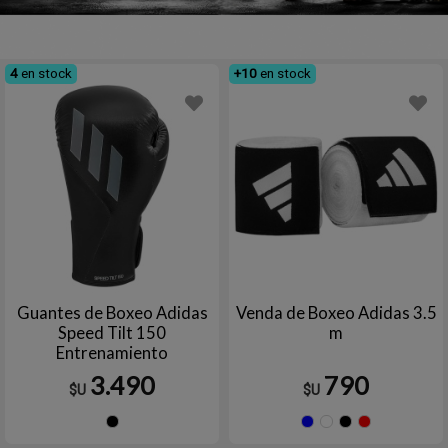
4
en stock
+10
en stock
Guantes de Boxeo Adidas
Venda de Boxeo Adidas 3.5
Speed Tilt 150
m
Entrenamiento
3.490
790
$U
$U
Negro
Azul
Blanco
Negr
R