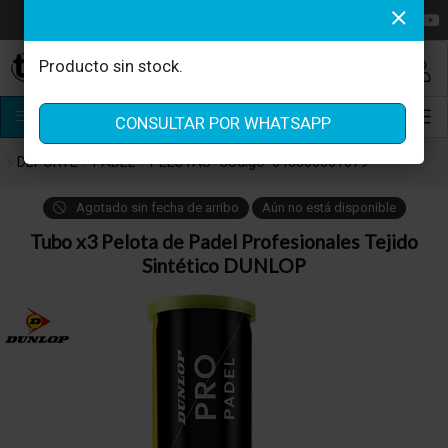
MI COMPRA
Producto sin stock.
¿Tienes cupón de descuento?
PRODUCTOS
CONSULTAR POR WHATSAPP
Aplicar
DEPORTE
PADEL
PELOTAS
Código: 045566301079
Agotado
sin fecha de arribo
Aún no está disponible
Tubo x3 Pelota de Padel Profesionales Tejido
Sintético DUNLOP