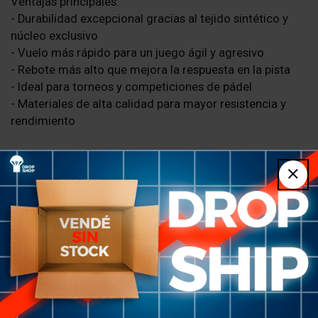
Ventajas principales:
- Durabilidad excepcional gracias al tejido sintético y
núcleo exclusivo
- Vuelo más rápido para un juego ágil y agresivo
- Rebote más alto que mejora la respuesta en la pista
- Ideal para torneos y competiciones de pádel
- Materiales de alta calidad para mayor resistencia y
rendimiento
Composición del material:
- Tejido sintético de alta calidad
- Núcleo exclusivo de alta durabilidad
Consulta por WhatsApp
Vistas recientes