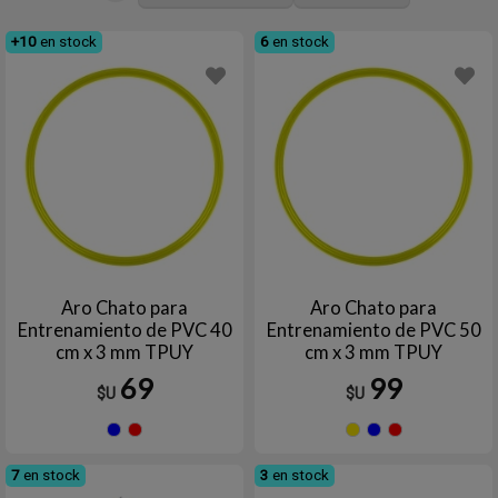
+10
en stock
6
en stock
Aro Chato para
Aro Chato para
Entrenamiento de PVC 40
Entrenamiento de PVC 50
cm x 3 mm TPUY
cm x 3 mm TPUY
69
99
$U
$U
Azul
Rojo
Amarillo
Azul
Roj
7
en stock
3
en stock