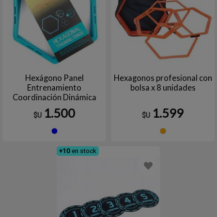
Hexágono Panel
Hexagonos profesional con
Entrenamiento
bolsa x 8 unidades
Coordinación Dinámica
Fútbol LIVEPRO
1.500
1.599
$U
$U
Azul
Naran
+10
en stock