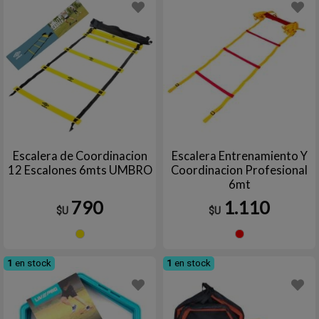
Escalera de Coordinacion
Escalera Entrenamiento Y
12 Escalones 6mts UMBRO
Coordinacion Profesional
6mt
790
1.110
$U
$U
Amarillo
Rojo
1
en stock
1
en stock