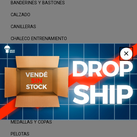
BANDERINES Y BASTONES
CALZADO
CANILLERAS
CHALECO ENTRENAMIENTO
CINTA MARCADORA
CINTO DE TRACCION
CONOS
ESCALERAS
GUANTES
INFLADOR PELOTA
MEDALLAS Y COPAS
PELOTAS