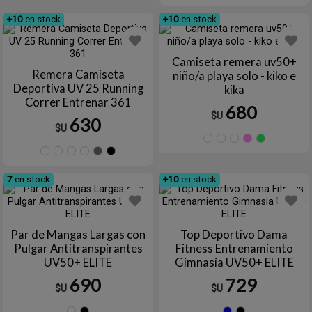
+10
en stock
+10
en stock
Camiseta remera uv50+
Remera Camiseta
niño/a playa solo - kiko e
Deportiva UV 25 Running
kika
Correr Entrenar 361
680
$U
630
$U
AZUL
Azul
SALM
RO
AZUL
Azul
AZUL
Blanco
Gris
Negro
FRANCIA
marino
FRANCIA
marino
PIEDRA
7
en stock
+10
en stock
Par de Mangas Largas con
Top Deportivo Dama
Pulgar Antitranspirantes
Fitness Entrenamiento
UV50+ ELITE
Gimnasia UV50+ ELITE
690
729
$U
$U