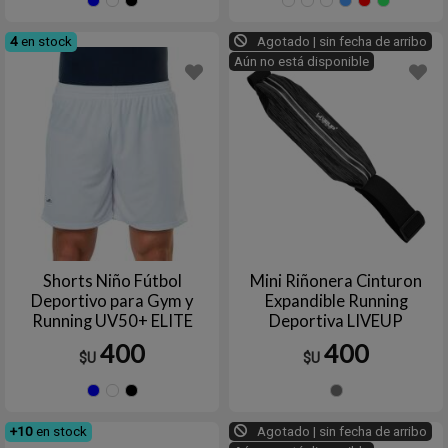
Azul
Blanco
Negro
AZUL
Azul
Blanco
Cele
R
FRANCIA
marino
4
en stock
Agotado | sin fecha de arribo
Aún no está disponible
Shorts Niño Fútbol
Mini Riñonera Cinturon
Deportivo para Gym y
Expandible Running
Running UV50+ ELITE
Deportiva LIVEUP
400
400
$U
$U
Azul
Blanco
Negro
Gris
+10
en stock
Agotado | sin fecha de arribo