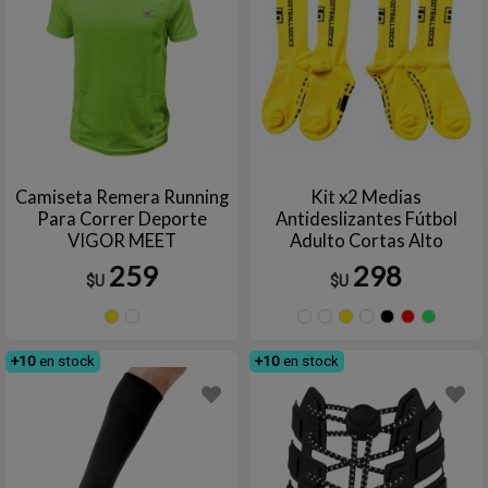
Camiseta Remera Running
Kit x2 Medias
Para Correr Deporte
Antideslizantes Fútbol
VIGOR MEET
Adulto Cortas Alto
Rendimiento
259
298
$U
$U
Amarillo
Blanco
AZUL
Azul
Amarillo
Blanc
Ne
FRANCIA
marino
+10
en stock
+10
en stock