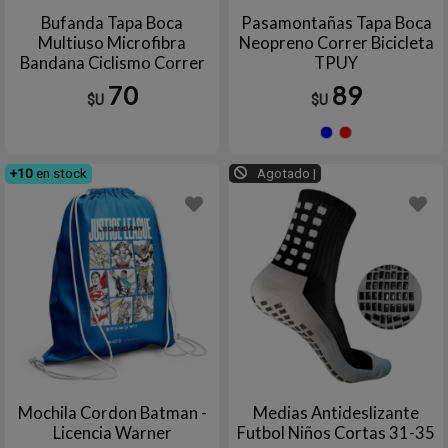
o uso urbano activo. La marca Elite combina diseño,
Bufanda Tapa Boca
Pasamontañas Tapa Boca
confort y calidad en cada prenda.
Multiuso Microfibra
Neopreno Correr Bicicleta
Bandana Ciclismo Correr
TPUY
para el Frío TPUY
70
89
$U
$U
Azul
Rojo
+10
en stock
Agotado |
Mochila Cordon Batman -
Medias Antideslizante
Licencia Warner
Futbol Niños Cortas 31-35