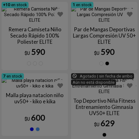
+10
en stock
1
en stock
Remera Camiseta Niño
Par de Mangas Deportivas
Secado Rápido 100%
Largas Compresión UV 50+
Poliester ELITE
ELITE
590
590
$U
$U
Azul
BLANCA
NEGRA
Blanco
Negr
marino
7
en stock
Agotado | sin fecha de arribo
Aún no está disponible
Malla playa natacion niño
Top Deportivo Niña Fitness
uv50+ - kiko e kika
Entrenamiento Gimnasia
UV50+ ELITE
600
$U
629
$U
Azul
Celeste
Negro