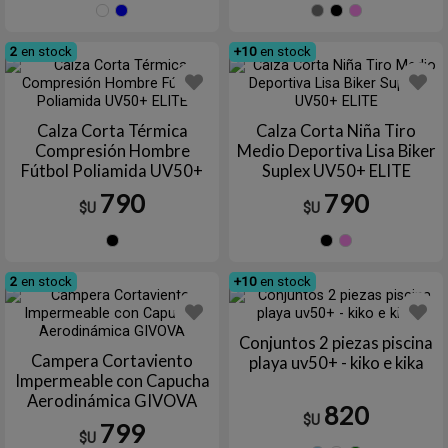
NEGRA
Azul
Gris
Negro
RO
2
en stock
+10
en stock
Calza Corta Térmica
Calza Corta Niña Tiro
Compresión Hombre
Medio Deportiva Lisa Biker
Fútbol Poliamida UV50+
Suplex UV50+ ELITE
ELITE
790
790
$U
$U
Negro
Negro
ROS
2
en stock
+10
en stock
Conjuntos 2 piezas piscina
Campera Cortaviento
playa uv50+ - kiko e kika
Impermeable con Capucha
Aerodinámica GIVOVA
820
$U
799
$U