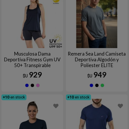
Musculosa Dama
Remera Sea Land Camiseta
Deportiva Fitness Gym UV
Deportiva Algodón y
50+ Transpirable
Poliester ELITE
Poliamida ELITE
929
949
$U
$U
Azul
Negro
ROSA
Azul
Negro
Ver
+10
en stock
+10
en stock