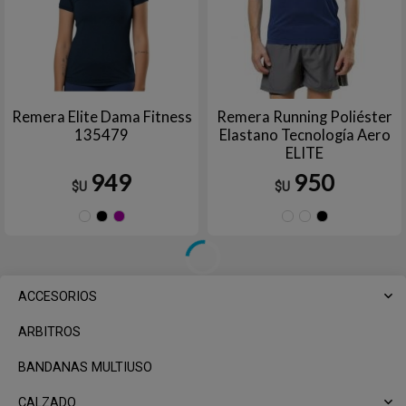
Remera Elite Dama Fitness
Remera Running Poliéster
135479
Elastano Tecnología Aero
ELITE
949
950
$U
$U
Azul
Negro
Violeta
AZUL
Azul
Ne
marino
FRANCIA
marino
ACCESORIOS
ARBITROS
BANDANAS MULTIUSO
CALZADO