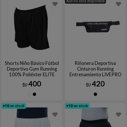
Aún no está disponible
Shorts Niño Básico Fútbol
Riñonera Deportiva
Deportivo Gym Running
Cinturon Running
100% Poliéster ELITE
Entrenamiento LIVEPRO
400
420
$U
$U
Blanco
Negro
Negro
+10
en stock
+10
en stock