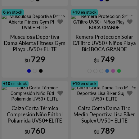
Azul
Negro
Azul
Negr
marino
6
en stock
+10
en stock
Musculosa Deportiva
Remera Proteccion Solar
Dama Abierta Fitness Gym
C/Filtro UV50+ Niños Playa
Playa UV50+ ELITE
Bici BOCA GRANDE
729
749
$U
$U
Azul
Blanco
Negro
27
Azul
SALMO
Cele
R
marino
+10
en stock
+10
en stock
Calza Corta Térmica
Calza Corta Dama Tiro
Compresión Niño Fútbol
Medio Deportiva Lisa Biker
Poliamida UV50+ ELITE
Suplex UV50+ ELITE
760
789
$U
$U