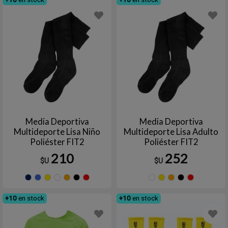
Media Deportiva
Media Deportiva
Multideporte Lisa Niño
Multideporte Lisa Adulto
Poliéster FIT2
Poliéster FIT2
210
252
$U
$U
AZUL
AZUL
Amarillo
Blanco
Naranja
Negro
Rojo
Azul
Amarillo
Naran
Ne
NAVY
ROYAL
marino
+10
en stock
+10
en stock