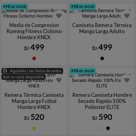
+10
en stock
+10
en stock
Media de Compresion
Camiseta Remera Térmica
Running Fitness Ciclismo
Manga Larga Adulto
Hombre KNEX
499
499
$U
$U
Rojo
Negro
Agotado | sin fecha de arribo
+10
en stock
Aún no está disponible
Remera Térmica Camiseta
Remera Camiseta Hombre
Manga Larga Futbol
Secado Rápido 100%
Hombre KNEX
Poliester ELITE
520
590
$U
$U
Amarillo
Azul
Blanc
Ne
marino