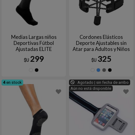
Medias Largas niños
Cordones Elásticos
Deportivas Fútbol
Deporte Ajustables sin
Ajustadas ELITE
Atar para Adultos y Niños
TPUY
299
325
$U
$U
Blanco
Negro
Blanco
Celeste
Gris
N
4
en stock
Agotado | sin fecha de arribo
Aún no está disponible