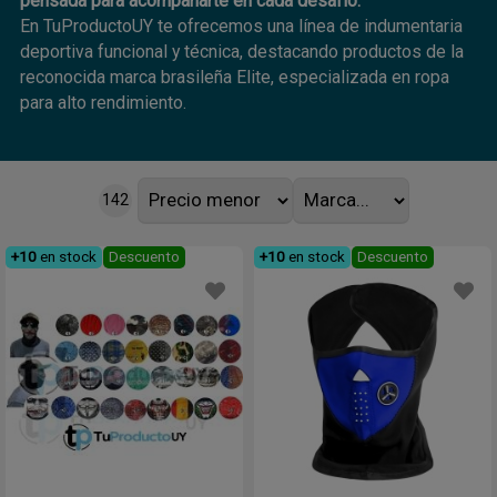
pensada para acompañarte en cada desafío.
En TuProductoUY te ofrecemos una línea de indumentaria
deportiva funcional y técnica, destacando productos de la
reconocida marca brasileña Elite, especializada en ropa
para alto rendimiento.
Nuestra colección incluye:
142
– Camisetas deportivas, musculosas, tops y remeras
técnicas
– Calzas cortas y largas, pantalones y shorts de secado
+10
en stock
Descuento
+10
en stock
Descuento
rápido
– Buzos, camperas y chaquetas livianas para
entrenamiento outdoor
– Telas con tecnología dry-fit, elasticidad, compresión y
ventilación
– Diseños ergonómicos que se adaptan al cuerpo y al tipo
de actividad
Ideal para ciclismo, running, gym, entrenamiento funcional