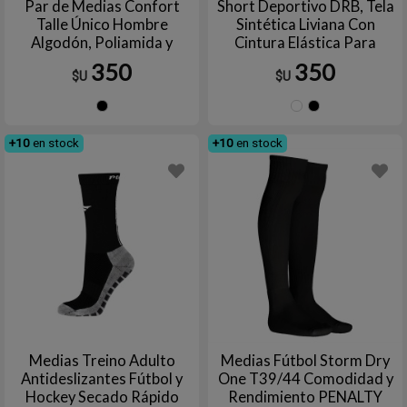
Par de Medias Confort
Short Deportivo DRB, Tela
Talle Único Hombre
Sintética Liviana Con
Algodón, Poliamida y
Cintura Elástica Para
Elastano ELITE
Fútbol y Entrenamiento
350
350
$U
$U
Negro
Blanco
Negr
+10
en stock
+10
en stock
Medias Treino Adulto
Medias Fútbol Storm Dry
Antideslizantes Fútbol y
One T39/44 Comodidad y
Hockey Secado Rápido
Rendimiento PENALTY