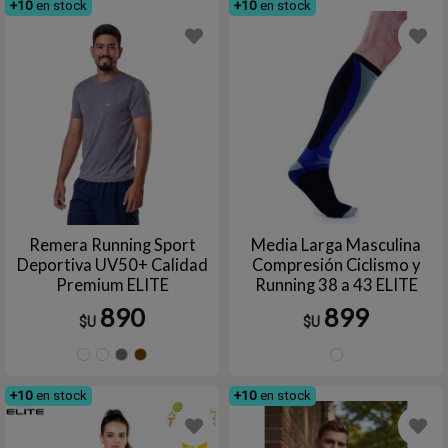
+10
en stock
+10
en stock
Remera Running Sport
Media Larga Masculina
Deportiva UV50+ Calidad
Compresión Ciclismo y
Premium ELITE
Running 38 a 43 ELITE
890
899
$U
$U
AZUL
Azul
Gris
Marrón
NEGR
FRANCIA
marino
+10
en stock
+10
en stock