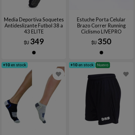
Media Deportiva Soquetes
Estuche Porta Celular
Antideslizante Futbol 38 a
Brazo Correr Running
43 ELITE
Ciclismo LIVEPRO
349
350
$U
$U
Negro
Negro
+10
en stock
+10
en stock
Nuevo