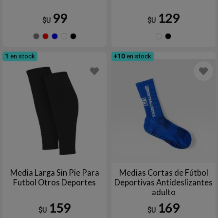
99
129
$U
$U
COLOR
ROJA
Azul
Blanco
Negro
Blanco
Negr
DIVERSO
1
en stock
+10
en stock
Media Larga Sin Pie Para
Medias Cortas de Fútbol
Futbol Otros Deportes
Deportivas Antideslizantes
adulto
159
169
$U
$U