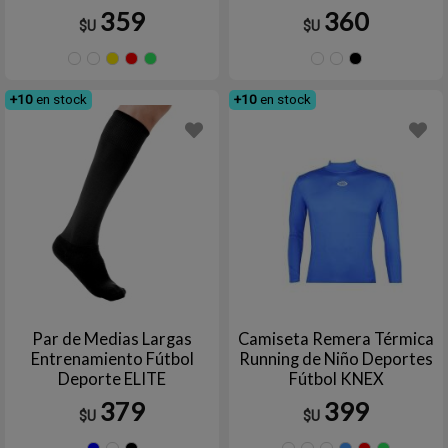
PENALTY
359
360
$U
$U
AZUL
Azul
Amarillo
Rojo
Verde
Azul
Blanc
Ne
FRANCIA
marino
marino
+10
en stock
+10
en stock
Par de Medias Largas
Camiseta Remera Térmica
Entrenamiento Fútbol
Running de Niño Deportes
Deporte ELITE
Fútbol KNEX
379
399
$U
$U