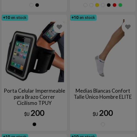
Blanco
Negro
AZUL
Azul
Amarillo
Blanc
Ne
FRANCIA
marino
+10
en stock
+10
en stock
Porta Celular Impermeable
Medias Blancas Confort
para Brazo Correr
Talle Único Hombre ELITE
Cicilismo TPUY
200
200
$U
$U
Negro
Blanc
+10
en stock
+10
en stock