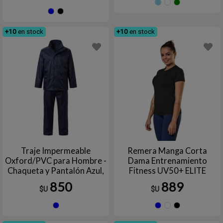
CELESTE
FUCS
VE
Azul
Negro
+10
en stock
+10
en stock
Traje Impermeable
Remera Manga Corta
Oxford/PVC para Hombre -
Dama Entrenamiento
Chaqueta y Pantalón Azul,
Fitness UV50+ ELITE
Uso Industrial y de Trabajo
850
889
$U
$U
Azul
Azul
Blanc
Ne