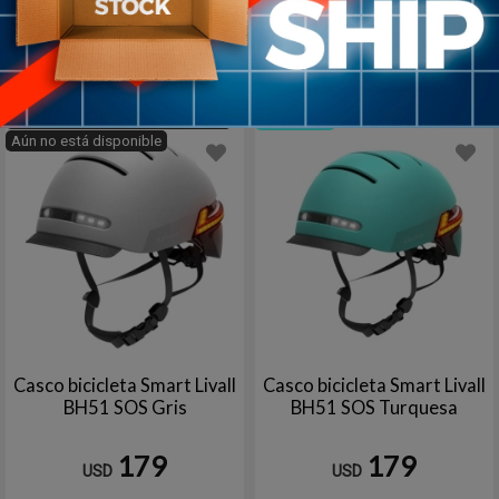
129
159
USD
USD
Negro
Blanc
Agotado | sin fecha de arribo
1
en stock
Aún no está disponible
Casco bicicleta Smart Livall
Casco bicicleta Smart Livall
BH51 SOS Gris
BH51 SOS Turquesa
179
179
USD
USD