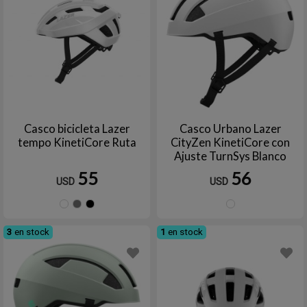
Casco bicicleta Lazer
Casco Urbano Lazer
tempo KinetiCore Ruta
CityZen KinetiCore con
Ajuste TurnSys Blanco
55
56
USD
USD
Blanco
Gris
Negro
Blanc
3
en stock
1
en stock