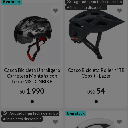
5
en stock
Agotado | sin fecha de arribo
Aún no está disponible
Casco Bicicleta Ultraligero
Casco Bicicleta Roller MTB
Carretera Montaña con
Cobalt - Lazer
Lente MX-3 INBIKE
1.990
54
$U
USD
Negro
Negro
Agotado | sin fecha de arribo
6
en stock
Aún no está disponible