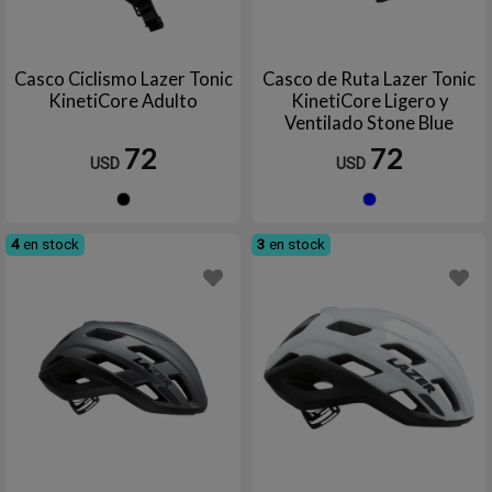
Casco Ciclismo Lazer Tonic
Casco de Ruta Lazer Tonic
KinetiCore Adulto
KinetiCore Ligero y
Ventilado Stone Blue
72
72
USD
USD
Negro
Azul
4
en stock
3
en stock