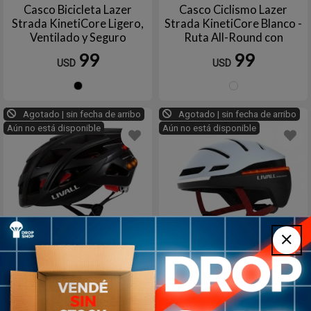
Casco Bicicleta Lazer
Casco Ciclismo Lazer
Strada KinetiCore Ligero,
Strada KinetiCore Blanco -
Ventilado y Seguro
Ruta All-Round con
ScrollSys y Ventilación 23
99
99
USD
USD
Orificios
Negro
Blanc
Agotado | sin fecha de arribo
Agotado | sin fecha de arribo
Aún no está disponible
Aún no está disponible
Casco bicicleta Smart Livall
Casco bicicleta Smart Livall
BH60 Negro
EVO21 SOS Blanco