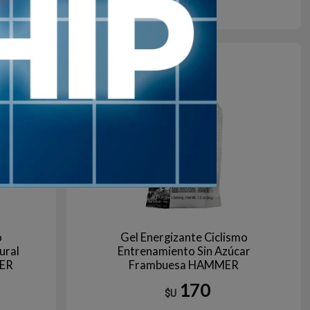
Agotado | sin fecha de arribo
Aún no está disponible
o
Gel Energizante Ciclismo
ural
Entrenamiento Sin Azúcar
MER
Frambuesa HAMMER
170
$U