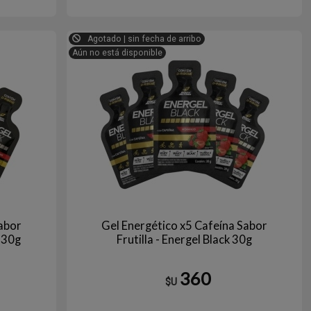
INILLA
Agotado | sin fecha de arribo
Aún no está disponible
abor
Gel Energético x5 Cafeína Sabor
k 30g
Frutilla - Energel Black 30g
360
$U