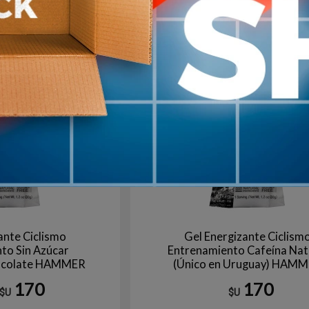
Agotado | sin fecha de arribo
Aún no está disponible
ante Ciclismo
Gel Energizante Ciclism
to Sin Azúcar
Entrenamiento Cafeína Nat
ocolate HAMMER
(Único en Uruguay) HAM
170
170
$U
$U