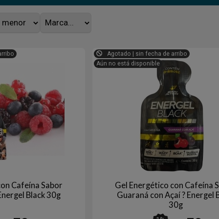
arribo
Agotado | sin fecha de arribo
Aún no está disponible
con Cafeína Sabor
Gel Energético con Cafeína 
Energel Black 30g
Guaraná con Açaí ? Energel 
30g