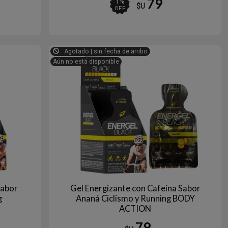
79
1
%
$U
OFF
Agotado | sin fecha de arribo
Aún no está disponible
Sabor
Gel Energizante con Cafeína Sabor
g
Ananá Ciclismo y Running BODY
ACTION
79