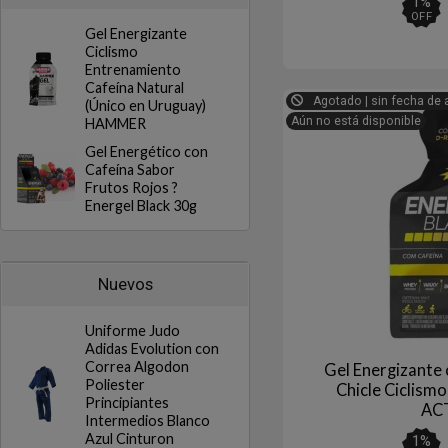
1
%
OFF
Gel Energizante
Ciclismo
Entrenamiento
Cafeína Natural
Agotado | sin fecha de 
(Único en Uruguay)
Aún no está disponible
HAMMER
Gel Energético con
Cafeína Sabor
Frutos Rojos ?
Energel Black 30g
Nuevos
Uniforme Judo
Adidas Evolution con
Correa Algodon
Gel Energizante
Poliester
Chicle Ciclism
Principiantes
AC
Intermedios Blanco
Azul Cinturon
1
%