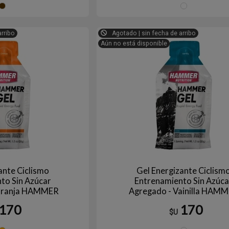
Chocolate
ES
arribo
Agotado | sin fecha de arribo
Aún no está disponible
ante Ciclismo
Gel Energizante Ciclism
to Sin Azúcar
Entrenamiento Sin Azúca
aranja HAMMER
Agregado - Vainilla HAM
170
170
$U