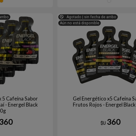
Naranja
VA
arribo
Agotado | sin fecha de arribo
Aún no está disponible
x 5 Cafeína Sabor
Gel Energético x5 Cafeína S
í - Energel Black
Frutos Rojos - Energel Blac
0g
360
360
$U