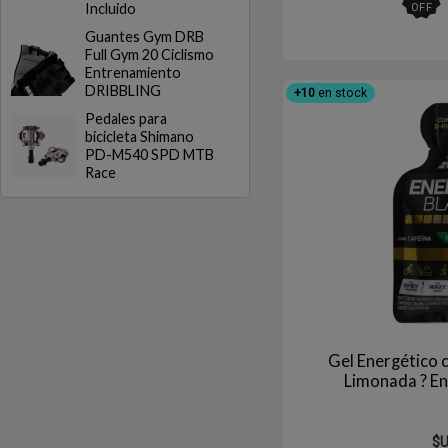
OFF
Incluido
Guantes Gym DRB
Full Gym 20 Ciclismo
Entrenamiento
DRIBBLING
+10
en stock
Pedales para
bicicleta Shimano
PD-M540 SPD MTB
Race
Gel Energético 
Limonada ? En
$