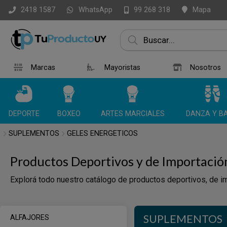
WhatsApp
Mapa
2418 1587
99 268 318
Marcas
Mayoristas
Nosotros
DEPORTE
BOXEO
ARTES MARCIALES
DANZA Y BA
SUPLEMENTOS
GELES ENERGETICOS
Productos Deportivos y de Importació
Explorá todo nuestro catálogo de productos deportivos, de im
SUPLEMENTOS
ALFAJORES