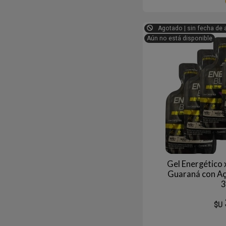
Agotado | sin fecha de 
Aún no está disponible
Gel Energético 
Guaraná con Aça
3
$U