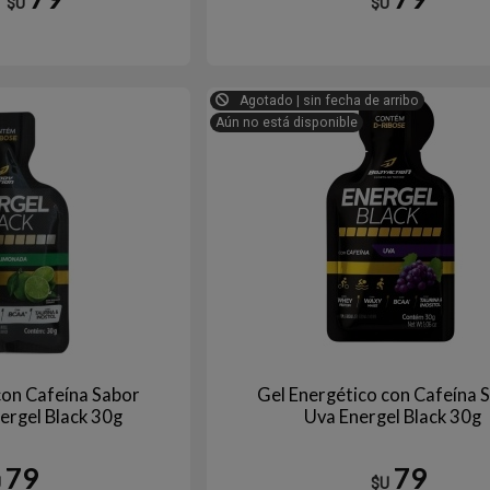
$U
$U
Agotado | sin fecha de arribo
Aún no está disponible
con Cafeína Sabor
Gel Energético con Cafeína 
ergel Black 30g
Uva Energel Black 30g
79
79
U
$U