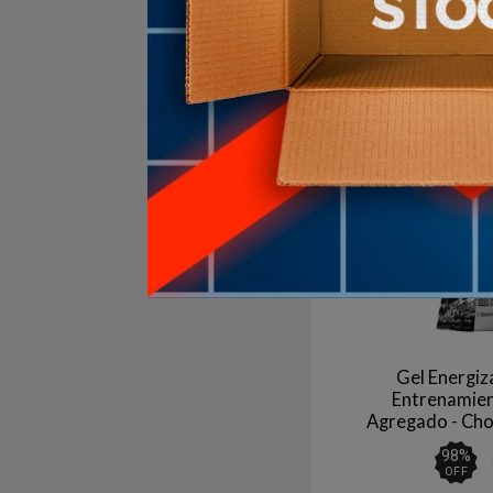
1
en stock
Gel Energiz
Entrenamien
Agregado - Ch
98
%
OFF