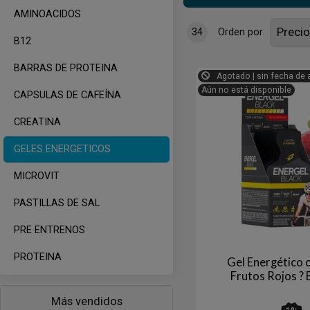
AMINOACIDOS
34
Orden por
B12
BARRAS DE PROTEINA
Agotado | sin fecha de 
Aún no está disponible
CAPSULAS DE CAFEÍNA
CREATINA
GELES ENERGETICOS
MICROVIT
PASTILLAS DE SAL
PRE ENTRENOS
PROTEINA
Gel Energético 
Frutos Rojos ? 
Más vendidos