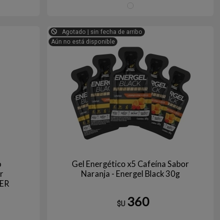
PRESSO
FRAMBUESA
Agotado | sin fecha de arribo
Aún no está disponible
o
Gel Energético x5 Cafeína Sabor
r
Naranja - Energel Black 30g
MER
360
$U