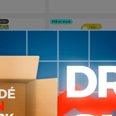
arribo
+10
en stock
Gel Suplemento
Gel energetico crown 40g l
 Sabor Limón
apto vegano
120
148
$U