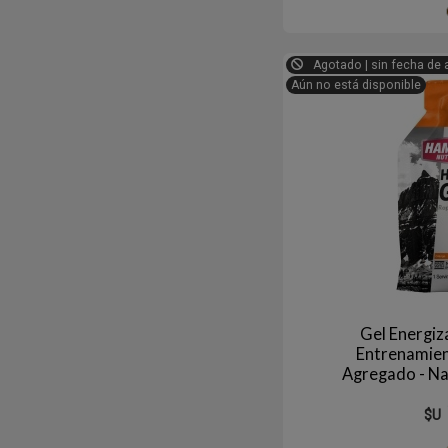
Agotado | sin fecha de 
Aún no está disponible
Gel Energiz
Entrenamien
Agregado - N
$U