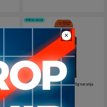
+10
en stock
imon
Gel energetico crown 40g naranja
apto vegano
148
$U